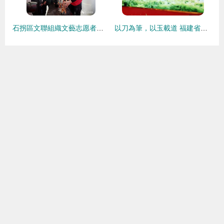
石拐區文聯組織文藝志愿者開展“我們的中國夢——文化進萬家、進校園”文化藝術交流活動
以刀為筆，以玉載道 福建省寶協玉石雕刻專業委員會藝術公益之路