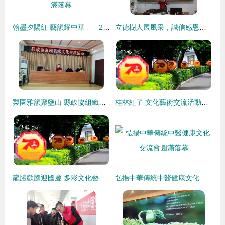
翰墨夕陽紅 藝韻耀中華——2023中國老年文化藝術大會圓滿落幕
立德樹人展風采，誠信感恩譜華章——記蒙城縣職教中心教育文化藝術學部誠信感恩勵志演講選拔賽
梨園雅韻聚鹽山 縣政協組織舉辦京劇藝術文化交流活動紀實
桂林紅了 文化藝術交流活動煥發新活力
龍勝歡騰迎國慶 多彩文化藝術交流活動譜寫民族團結新篇章
弘揚中華傳統中醫健康文化交流會圓滿落幕