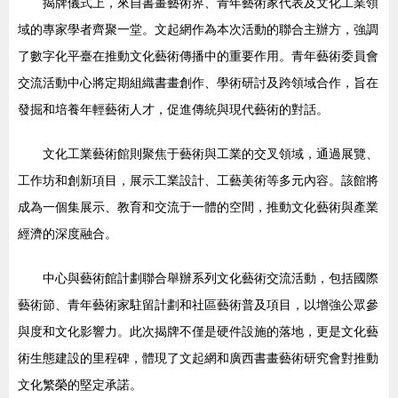
揭牌儀式上，來自書畫藝術界、青年藝術家代表及文化工業領
域的專家學者齊聚一堂。文起網作為本次活動的聯合主辦方，強調
了數字化平臺在推動文化藝術傳播中的重要作用。青年藝術委員會
交流活動中心將定期組織書畫創作、學術研討及跨領域合作，旨在
發掘和培養年輕藝術人才，促進傳統與現代藝術的對話。
文化工業藝術館則聚焦于藝術與工業的交叉領域，通過展覽、
工作坊和創新項目，展示工業設計、工藝美術等多元內容。該館將
成為一個集展示、教育和交流于一體的空間，推動文化藝術與產業
經濟的深度融合。
中心與藝術館計劃聯合舉辦系列文化藝術交流活動，包括國際
藝術節、青年藝術家駐留計劃和社區藝術普及項目，以增強公眾參
與度和文化影響力。此次揭牌不僅是硬件設施的落地，更是文化藝
術生態建設的里程碑，體現了文起網和廣西書畫藝術研究會對推動
文化繁榮的堅定承諾。